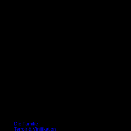
Höhenweg 8
D - 88719 Meersburg / Stetten
Google Maps
Telefon:
07532 / 24 27
Öffnungszeiten
MONTAG BIS FREITAG
10 – 12 UND 14 – 18 UHR
SAMSTAG DURCHGEHEND
10 – 16 UHR
SONN- UND FEIERTAGE GESCHLOSSEN
Öffnungszeiten
Fräulein Seegucker
Die Familie
Terroir & Vinifikation