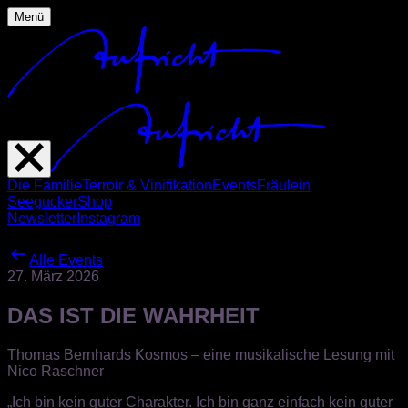
Menü
Die Familie
Terroir & Vinifikation
Events
Fräulein
Seegucker
Shop
Newsletter
Instagram
Alle Events
27. März 2026
DAS IST DIE WAHRHEIT
Thomas Bernhards Kosmos – eine musikalische Lesung mit
Nico Raschner
„Ich bin kein guter Charakter. Ich bin ganz einfach kein guter