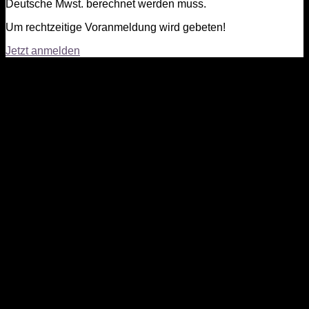
Deutsche Mwst. berechnet werden muss.
Um rechtzeitige Voranmeldung wird gebeten!
Jetzt anmelden
Höhenweg 8
D - 88719 Meersburg / Stetten
Google Maps
Telefon:
07532 / 24 27
Öffnungszeiten
MONTAG BIS FREITAG
10 – 12 UND 14 – 18 UHR
SAMSTAG DURCHGEHEND
10 – 16 UHR
SONN- UND FEIERTAGE GESCHLOSSEN
Öffnungszeiten