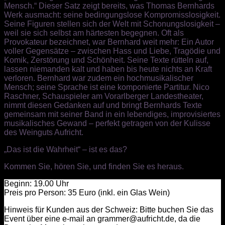
Mensch.“ Dieser Satz zeigt bereits, was Thomas Bernhards
Werk ausmacht: seine bedingungslose Kompromisslosigkeit.
Seine Figuren stellen sich der Welt mit Schonungslosigkeit –
weil sie sich selbst am härtesten begegnen. Oft als
Provokateur bezeichnet, war Bernhard weit mehr: Ein Autor
voller Gegensätze – zwischen Hass und Liebe, Tragödie und
Komik, Zerstörung und Schönheit. Seine Texte rütteln auf,
lassen niemanden kalt und haben bis heute nichts an Kraft
verloren. Bernhard war zudem ein hochmusikalischer
Mensch; seine Sprache ist eine komponierte Partitur. Nico
Raschner, Schauspieler am Vorarlberger Landestheater,
nimmt diesen Gedanken auf und bringt Bernhards Texte
gemeinsam mit seiner Band in ein lebendiges, improvisiertes
musikalisches Gewand – perfekt getragen von der Kulisse
des Weinguts Aufricht.
„Das ist die Wahrheit“ – ist es das?
Kommen Sie, hören Sie, und finden Sie es heraus.
Beginn: 19.00 Uhr
Preis pro Person: 35 Euro (inkl. ein Glas Wein)
Hinweis für Kunden aus der Schweiz: Bitte buchen Sie das
Event über eine e-mail an grammer@aufricht.de, da die