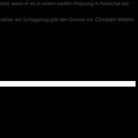
lässt, wenn er es in einem sanften Popsong in
Arwachat
auf
n Grabher am Schlagzeug gibt den Groove vor, Christoph Mateka