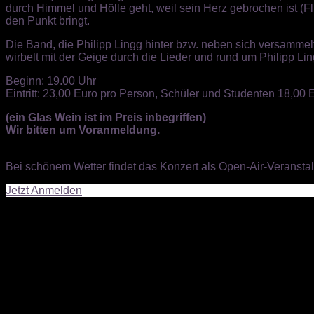
durch Himmel und Hölle geht, weil sein Herz gebrochen ist (
Fl
den Punkt bringt.
Die Band, die Philipp Lingg hinter bzw. neben sich versammelt
wirbelt mit der Geige durch die Lieder und rund um Philipp L
Beginn: 19.00 Uhr
Eintritt: 23,00 Euro pro Person, Schüler und Studenten 18,00 E
(ein Glas Wein ist im Preis inbegriffen)
Wir bitten um Voranmeldung.
Bei schönem Wetter findet das Konzert als Open-Air-Veranstal
Jetzt Anmelden
Höhenweg 8
D - 88719 Meersburg / Stetten
Google Maps