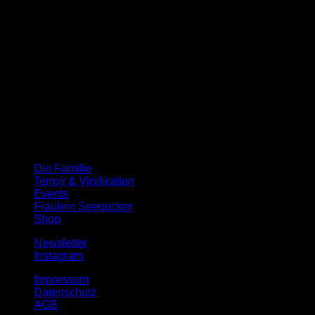
Telefon:
07532 / 24 27
Öffnungszeiten
MONTAG BIS FREITAG
10 – 12 UND 14 – 18 UHR
SAMSTAG DURCHGEHEND
10 – 16 UHR
SONN- UND FEIERTAGE GESCHLOSSEN
Öffnungszeiten
Fräulein Seegucker
Die Familie
Terroir & Vinifikation
Events
Fräulein Seegucker
Shop
Newsletter
Instagram
Impressum
Datenschutz
AGB