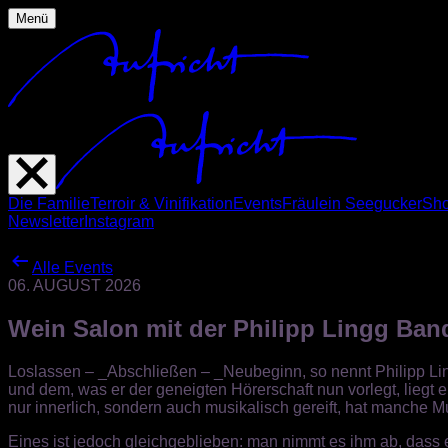
Menü
Die Familie
Terroir & Vinifikation
Events
Fräulein Seegucker
Sh
Newsletter
Instagram
Alle Events
06. AUGUST 2026
Wein Salon mit der Philipp Lingg Ban
Loslassen – _Abschließen – _Neubeginn, so nennt Philipp Li
und dem, was er der geneigten Hörerschaft nun vorlegt, liegt 
nur innerlich, sondern auch musikalisch gereift, hat manche Mus
Eines ist jedoch gleichgeblieben: man nimmt es ihm ab, dass er