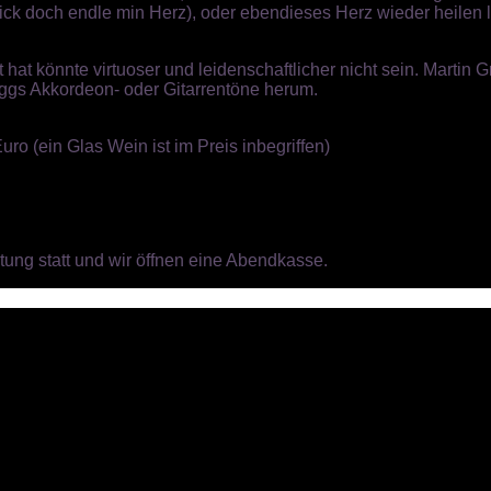
ick doch endle min Herz),
oder ebendieses Herz wieder heilen 
 hat könnte virtuoser und leidenschaftlicher nicht sein. Marti
inggs Akkordeon- oder Gitarrentöne herum.
uro (ein Glas Wein ist im Preis inbegriffen)
tung statt und wir öffnen eine Abendkasse.