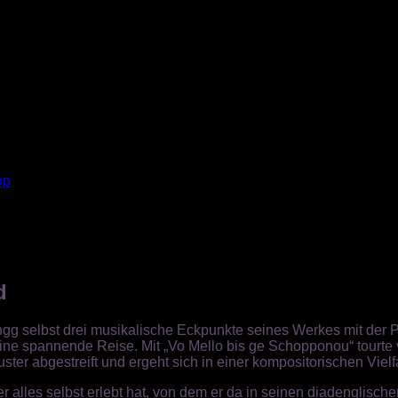
op
d
ngg selbst drei musikalische Eckpunkte seines Werkes mit der
eine spannende Reise. Mit „Vo Mello bis ge Schopponou“ tourte v
ter abgestreift und ergeht sich in einer kompositorischen Vielfa
 alles selbst erlebt hat, von dem er da in seinen diadenglische